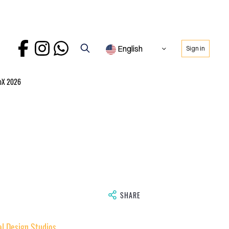
English
Sign in
oX 2026
SHARE
al Design Studios