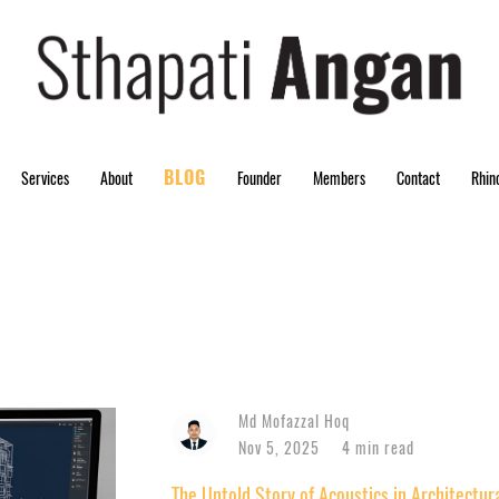
BLOG
Services
About
Founder
Members
Contact
Rhin
BLOG
Md Mofazzal Hoq
Nov 5, 2025
4 min read
The Untold Story of Acoustics in Architectur